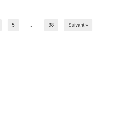
5
…
38
Suivant »