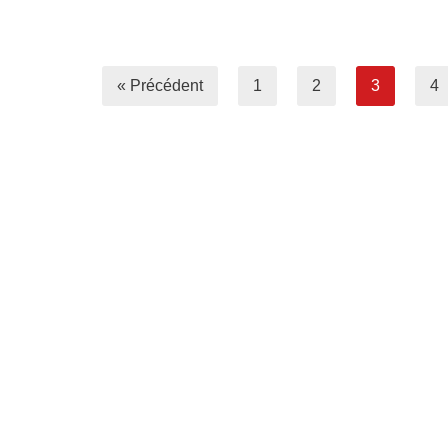
« Précédent
1
2
3
4