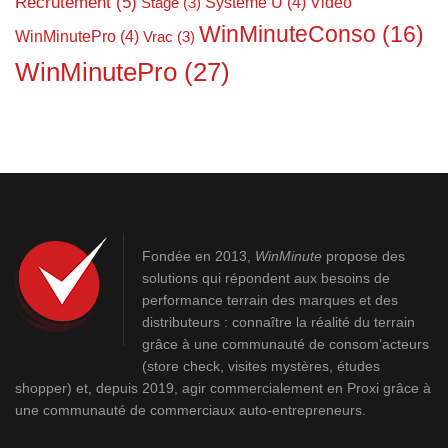
Recrutement
(5)
Système U
(4)
Vidéo
Stage
(3)
WinMinuteConso
(16)
WinMinutePro
(4)
Vrac
(3)
WinMinutePro
(27)
Fondée en 2013,
WinMinute
propose des
solutions qui répondent aux besoins de
performance terrain des marques et des
distributeurs : connaître la réalité du terrain
grâce à une communauté de consom’acteurs
(store check, visites mystères, études
shopper) et, depuis 2019, agir commercialement en Proxi grâce à
une communauté de commerciaux auto-entrepreneurs.