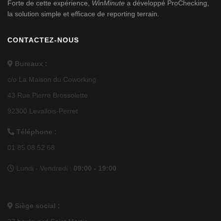
Forte de cette expérience,
WinMinute
a développé
ProChecking
,
la solution simple et efficace de reporting terrain.
CONTACTEZ-NOUS
Bureaux :
c/o La Maison du Coworking
43 Rue Pierre Brossolette
92300 Levallois-Perret
Téléphone :
01 85 08 52 68
Lundi - Vendredi :
09:00 - 19:00
Siège social :