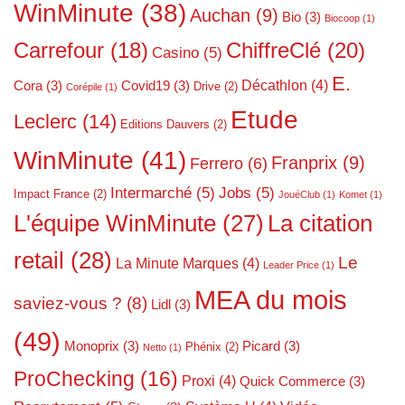
WinMinute
(38)
Auchan
(9)
Bio
(3)
Biocoop
(1)
ChiffreClé
(20)
Carrefour
(18)
Casino
(5)
E.
Décathlon
(4)
Cora
(3)
Covid19
(3)
Drive
(2)
Corépile
(1)
Etude
Leclerc
(14)
Editions Dauvers
(2)
WinMinute
(41)
Franprix
(9)
Ferrero
(6)
Intermarché
(5)
Jobs
(5)
Impact France
(2)
JouéClub
(1)
Komet
(1)
L'équipe WinMinute
(27)
La citation
retail
(28)
Le
La Minute Marques
(4)
Leader Price
(1)
MEA du mois
saviez-vous ?
(8)
Lidl
(3)
(49)
Monoprix
(3)
Picard
(3)
Phénix
(2)
Netto
(1)
ProChecking
(16)
Proxi
(4)
Quick Commerce
(3)