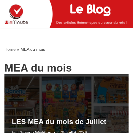
Skip
to
content
Home
»
MEA du mois
MEA du mois
LES MEA du mois de Juillet
by
L'Equipe WinMinute
28 juillet 2026