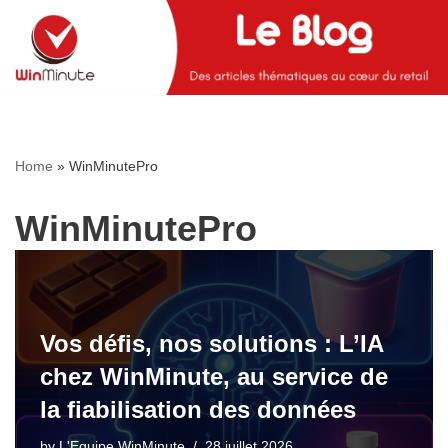
Skip
to
content
Home
»
WinMinutePro
WinMinutePro
Vos défis, nos solutions : L’IA
chez WinMinute, au service de
la fiabilisation des données
by
L'Equipe WinMinute
28 juillet 2026