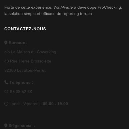
Forte de cette expérience,
WinMinute
a développé
ProChecking
,
la solution simple et efficace de reporting terrain.
CONTACTEZ-NOUS
Bureaux :
c/o La Maison du Coworking
43 Rue Pierre Brossolette
92300 Levallois-Perret
Téléphone :
01 85 08 52 68
Lundi - Vendredi :
09:00 - 19:00
Siège social :