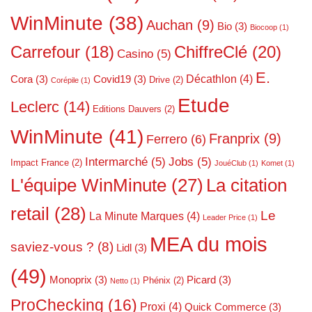
WinMinute
(38)
Auchan
(9)
Bio
(3)
Biocoop
(1)
ChiffreClé
(20)
Carrefour
(18)
Casino
(5)
E.
Décathlon
(4)
Cora
(3)
Covid19
(3)
Drive
(2)
Corépile
(1)
Etude
Leclerc
(14)
Editions Dauvers
(2)
WinMinute
(41)
Franprix
(9)
Ferrero
(6)
Intermarché
(5)
Jobs
(5)
Impact France
(2)
JouéClub
(1)
Komet
(1)
L'équipe WinMinute
(27)
La citation
retail
(28)
Le
La Minute Marques
(4)
Leader Price
(1)
MEA du mois
saviez-vous ?
(8)
Lidl
(3)
(49)
Monoprix
(3)
Picard
(3)
Phénix
(2)
Netto
(1)
ProChecking
(16)
Proxi
(4)
Quick Commerce
(3)