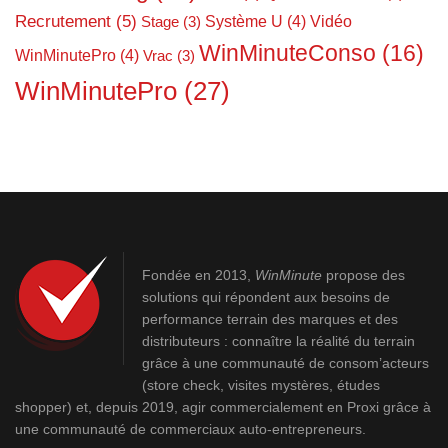
Recrutement
(5)
Système U
(4)
Vidéo
Stage
(3)
WinMinuteConso
(16)
WinMinutePro
(4)
Vrac
(3)
WinMinutePro
(27)
Fondée en 2013,
WinMinute
propose des
solutions qui répondent aux besoins de
performance terrain des marques et des
distributeurs : connaître la réalité du terrain
grâce à une communauté de consom’acteurs
(store check, visites mystères, études
shopper) et, depuis 2019, agir commercialement en Proxi grâce à
une communauté de commerciaux auto-entrepreneurs.