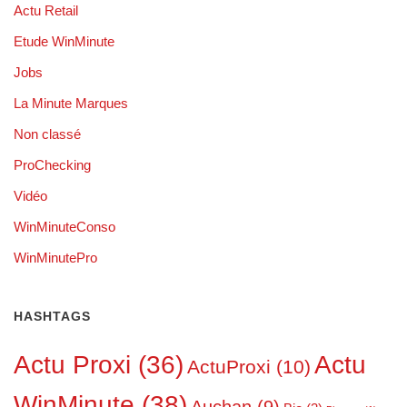
Actu Retail
Etude WinMinute
Jobs
La Minute Marques
Non classé
ProChecking
Vidéo
WinMinuteConso
WinMinutePro
HASHTAGS
Actu Proxi
(36)
Actu
ActuProxi
(10)
WinMinute
(38)
Auchan
(9)