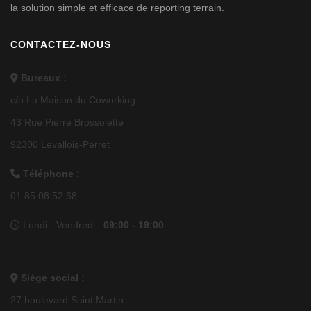
la solution simple et efficace de reporting terrain.
CONTACTEZ-NOUS
Bureaux :
c/o La Maison du Coworking
43 Rue Pierre Brossolette
92300 Levallois-Perret
Téléphone :
01 85 08 52 68
Lundi - Vendredi :
09:00 - 19:00
Siège social :
27 boulevard Saint Martin