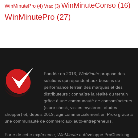
WinMinuteConso
(16)
WinMinutePro
(4)
Vrac
(3)
WinMinutePro
(27)
Fondée en 2013,
WinMinute
propose des
solutions qui répondent aux besoins de
performance terrain des marques et des
distributeurs : connaître la réalité du terrain
grâce à une communauté de consom’acteurs
(store check, visites mystères, études
shopper) et, depuis 2019, agir commercialement en Proxi grâce à
une communauté de commerciaux auto-entrepreneurs.
Forte de cette expérience,
WinMinute
a développé
ProChecking
,