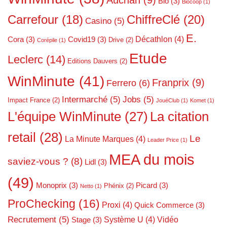
Bio
(3)
Biocoop
(1)
ChiffreClé
(20)
Carrefour
(18)
Casino
(5)
E.
Décathlon
(4)
Cora
(3)
Covid19
(3)
Drive
(2)
Corépile
(1)
Etude
Leclerc
(14)
Editions Dauvers
(2)
WinMinute
(41)
Franprix
(9)
Ferrero
(6)
Intermarché
(5)
Jobs
(5)
Impact France
(2)
JouéClub
(1)
Komet
(1)
L'équipe WinMinute
(27)
La citation
retail
(28)
Le
La Minute Marques
(4)
Leader Price
(1)
MEA du mois
saviez-vous ?
(8)
Lidl
(3)
(49)
Monoprix
(3)
Picard
(3)
Phénix
(2)
Netto
(1)
ProChecking
(16)
Proxi
(4)
Quick Commerce
(3)
Recrutement
(5)
Système U
(4)
Vidéo
Stage
(3)