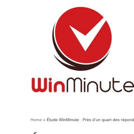
Skip
to
content
Home
»
Étude WinMinute : Près d’un quart des réponda