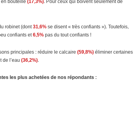
u en bouteille
(17,3%)
. Pour ceux qui boivent seulement de
u robinet (dont
31,6%
se disent « très confiants »). Toutefois,
eu confiants et
6,5%
pas du tout confiants !
isons principales : réduire le calcaire
(59,8%)
éliminer certaines
t de l’eau
(36,2%)
.
ntes les plus achetées de nos répondants :