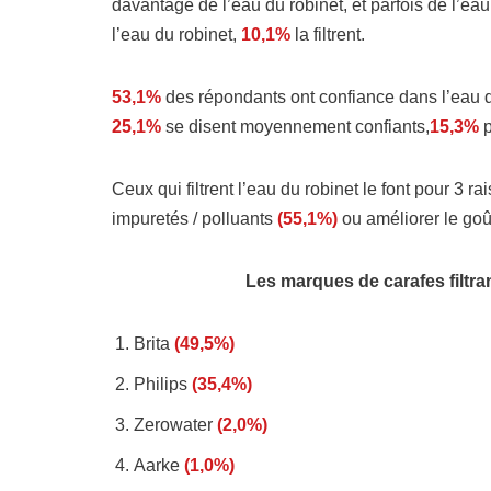
davantage de l’eau du robinet, et parfois de l’ea
l’eau du robinet,
10,1%
la filtrent.
53,1%
des répondants ont confiance dans l’eau d
25,1%
se disent moyennement confiants,
15,3%
p
Ceux qui filtrent l’eau du robinet le font pour 3 ra
impuretés / polluants
(55,1%)
ou améliorer le goû
Les marques de carafes filtra
Brita
(49,5%)
Philips
(35,4%)
Zerowater
(2,0%)
Aarke
(1,0%)