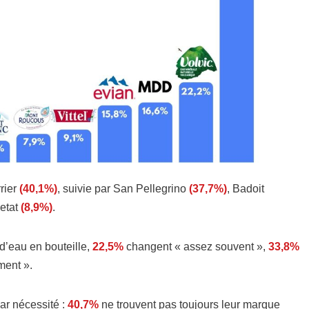
rier
(40,1%)
, suivie par San Pellegrino
(37,7%)
, Badoit
etat
(8,9%)
.
d’eau en bouteille,
22,5%
changent « assez souvent »,
33,8%
ment ».
ar nécessité :
40,7%
ne trouvent pas toujours leur marque