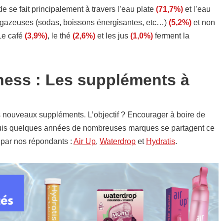
de se fait principalement à travers l’eau plate
(71,7%)
et l’eau
s gazeuses (sodas, boissons énergisantes, etc…)
(5,2%)
et non
 Le café
(3,9%)
, le thé
(2,6%)
et les jus
(1,0%)
ferment la
ness : Les suppléments à
es nouveaux suppléments. L’objectif ? Encourager à boire de
epuis quelques années de nombreuses marques se partagent ce
 par nos répondants :
Air Up
,
Waterdrop
et
Hydratis
.